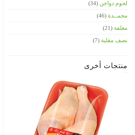
لحوم دواجن
(34)
مجمــدة
(46)
مغلفة
(21)
نصف مقلية
(7)
منتجات أخرى
أفخاذ دجاج كجمدة