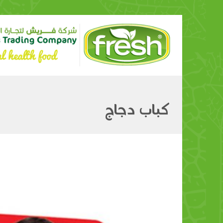
كباب دجاج