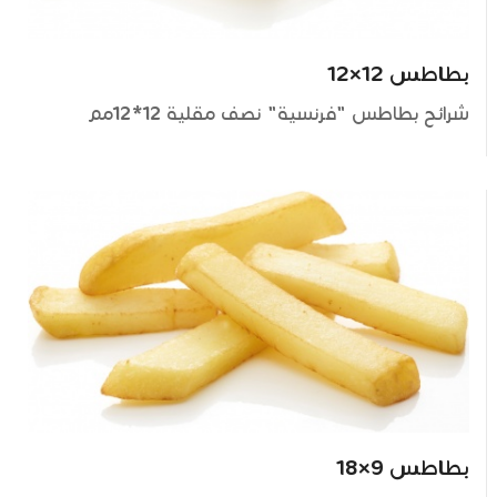
بطاطس 12×12
شرائح بطاطس "فرنسية" نصف مقلية 12*12مم
بطاطس 9×18