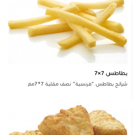
بطاطس 7×7
شرائح بطاطس "فرنسية" نصف مقلية 7*7مم