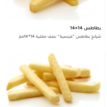
بطاطس 14×14
شرائح بطاطس "فرنسية" نصف مقلية 14*14مم