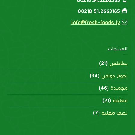
00218.91.3226583
00218.51.2663165
info@fresh-foods.ly
المنتجات
بطاطس
(21)
لحوم دواجن
(34)
مجمــدة
(46)
مغلفة
(21)
نصف مقلية
(7)