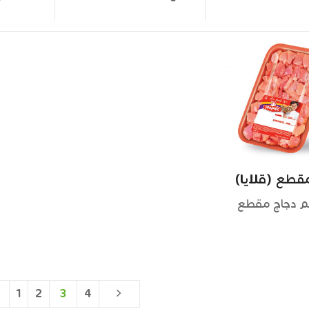
قطع (قلايا)
م دجاج مقطع
1
2
3
4