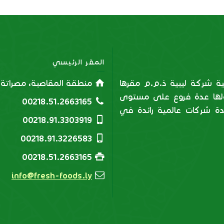
المقر الرئيسي
ية شركة ليبية ذ.م.م مقرها
منطقة المقاصبة، مصراتة، ل
 ولها عدة فروع على مستوى
00218.51.2663165
دة شركات عالمية رائدة في
00218.91.3303919
00218.91.3226583
00218.51.2663165
info@fresh-foods.ly