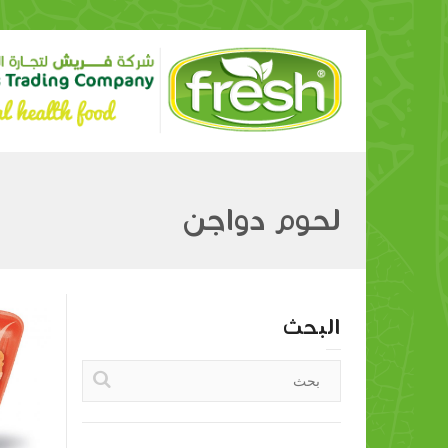
لحوم دواجن
البحث