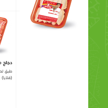
دجاج م
طبق لح
(قلايا)