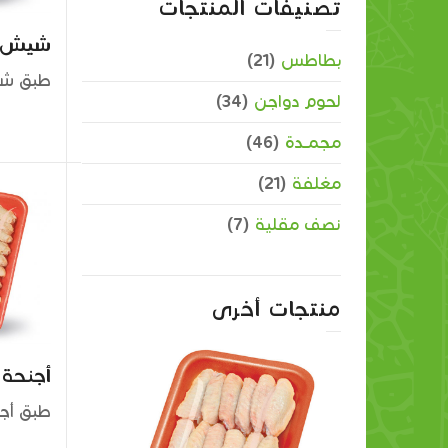
تصنيفات المنتجات
شيش ط
بطاطس
(21)
طبق شي
لحوم دواجن
(34)
مجمــدة
(46)
مغلفة
(21)
نصف مقلية
(7)
منتجات أخرى
أجنحة 
أجنحة دجاج مقطعة
صدر
طبق أج